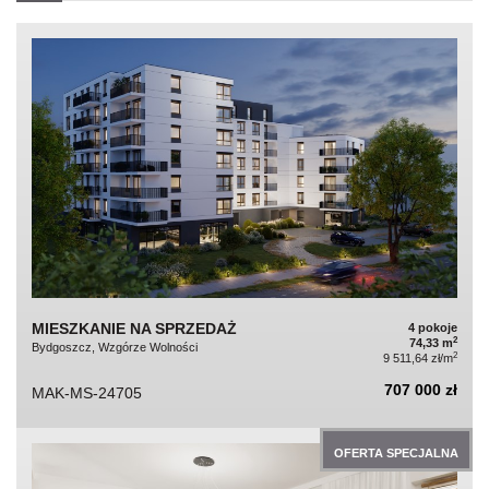
MIESZKANIE NA SPRZEDAŻ
4 pokoje
2
74,33 m
Bydgoszcz, Wzgórze Wolności
2
9 511,64 zł/m
707 000 zł
MAK-MS-24705
OFERTA SPECJALNA