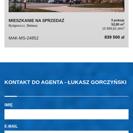
MIESZKANIE NA SPRZEDAŻ
3 pokoje
2
52,80 m
Bydgoszcz, Bielawy
2
15 899,62 zł/m
839 500 zł
MAK-MS-24852
KONTAKT DO AGENTA - ŁUKASZ GORCZYŃSKI
IMIĘ
E-MAIL