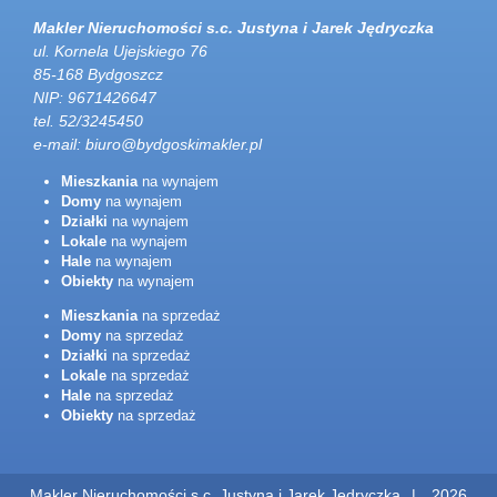
Makler Nieruchomości s.c. Justyna i Jarek Jędryczka
ul. Kornela Ujejskiego 76
85-168 Bydgoszcz
NIP: 9671426647
tel. 52/3245450
e-mail:
biuro@bydgoskimakler.pl
Mieszkania
na wynajem
Domy
na wynajem
Działki
na wynajem
Lokale
na wynajem
Hale
na wynajem
Obiekty
na wynajem
Mieszkania
na sprzedaż
Domy
na sprzedaż
Działki
na sprzedaż
Lokale
na sprzedaż
Hale
na sprzedaż
Obiekty
na sprzedaż
Makler Nieruchomości s.c. Justyna i Jarek Jędryczka
2026