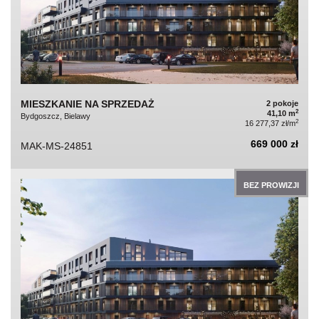
MIESZKANIE NA SPRZEDAŻ
2 pokoje
2
41,10 m
Bydgoszcz, Bielawy
2
16 277,37 zł/m
669 000 zł
MAK-MS-24851
BEZ PROWIZJI