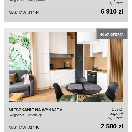
2
53,15 zł/m
6 910 zł
MAK-MW-31444
NOWA OFERTA
MIESZKANIE NA WYNAJEM
1 pokój
2
33,00 m
Bydgoszcz, Bartodzieje
2
75,76 zł/m
2 500 zł
MAK-MW-31440