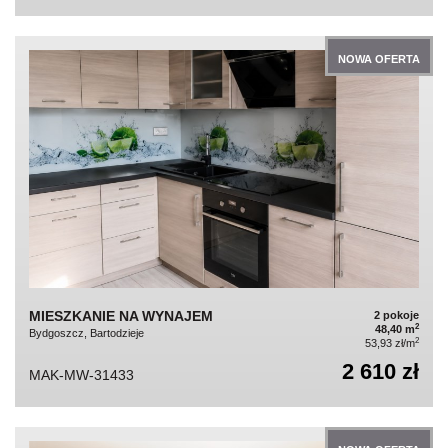
NOWA OFERTA
MIESZKANIE NA WYNAJEM
2 pokoje
2
48,40 m
Bydgoszcz, Bartodzieje
2
53,93 zł/m
2 610 zł
MAK-MW-31433