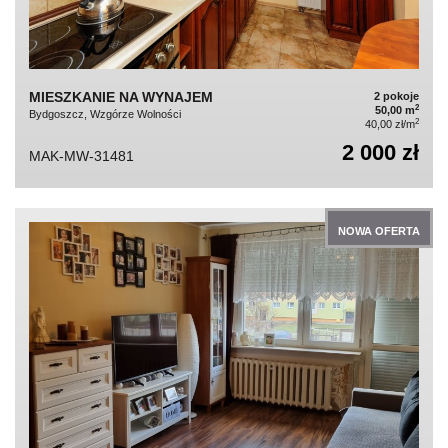
MIESZKANIE NA WYNAJEM
2 pokoje
2
50,00 m
Bydgoszcz, Wzgórze Wolności
2
40,00 zł/m
2 000 zł
MAK-MW-31481
NOWA OFERTA