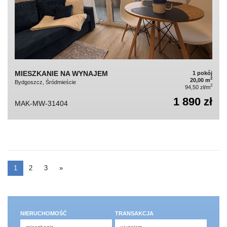
MIESZKANIE NA WYNAJEM
1 pokój
2
20,00 m
Bydgoszcz, Śródmieście
2
94,50 zł/m
1 890 zł
MAK-MW-31404
1
2
3
»
NIERUCHOMOŚĆ
TRANSAKCJA