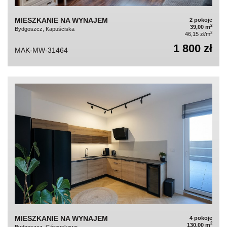
MIESZKANIE NA WYNAJEM
2 pokoje
2
39,00 m
Bydgoszcz, Kapuściska
2
46,15 zł/m
1 800 zł
MAK-MW-31464
MIESZKANIE NA WYNAJEM
4 pokoje
2
130,00 m
Bydgoszcz, Górzyskowo