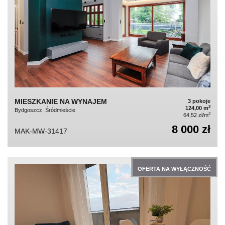
MIESZKANIE NA WYNAJEM
3 pokoje
2
124,00 m
Bydgoszcz, Śródmieście
2
64,52 zł/m
8 000 zł
MAK-MW-31417
OFERTA NA WYŁĄCZNOŚĆ