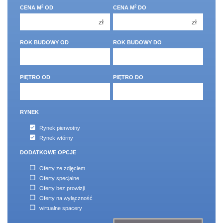
2
2
CENA M
OD
CENA M
DO
4 pokoje
4 pokoje
zł
zł
5 pokoi
5 pokoi
ROK BUDOWY OD
ROK BUDOWY DO
6 pokoi
6 pokoi
PIĘTRO OD
PIĘTRO DO
RYNEK
Rynek pierwotny
Rynek wtórny
DODATKOWE OPCJE
Oferty ze zdjęciem
Oferty specjalne
Oferty bez prowizji
Oferty na wyłączność
wirtualne spacery