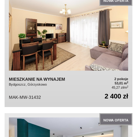
NOWA OFERTA
MIESZKANIE NA WYNAJEM
2 pokoje
2
53,01 m
Bydgoszcz, Górzyskowo
2
45,27 zł/m
2 400 zł
MAK-MW-31432
NOWA OFERTA