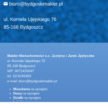
biuro@bydgoskimakler.pl
ul. Kornela Ujejskiego 76
85-168 Bydgoszcz
Makler Nieruchomości s.c. Justyna i Jarek Jędryczka
ul. Kornela Ujejskiego 76
85-168 Bydgoszcz
NIP: 9671426647
tel. 52/3245450
e-mail:
biuro@bydgoskimakler.pl
Mieszkania
na wynajem
Domy
na wynajem
Działki
na wynajem
Lokale
na wynajem
Hale
na wynajem