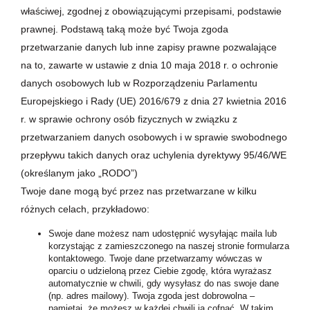
właściwej, zgodnej z obowiązującymi przepisami, podstawie
prawnej. Podstawą taką może być Twoja zgoda
przetwarzanie danych lub inne zapisy prawne pozwalające
na to, zawarte w ustawie z dnia 10 maja 2018 r. o ochronie
danych osobowych lub w Rozporządzeniu Parlamentu
Europejskiego i Rady (UE) 2016/679 z dnia 27 kwietnia 2016
r. w sprawie ochrony osób fizycznych w związku z
przetwarzaniem danych osobowych i w sprawie swobodnego
przepływu takich danych oraz uchylenia dyrektywy 95/46/WE
(określanym jako „RODO”)
Twoje dane mogą być przez nas przetwarzane w kilku
różnych celach, przykładowo:
Swoje dane możesz nam udostępnić wysyłając maila lub
korzystając z zamieszczonego na naszej stronie formularza
kontaktowego. Twoje dane przetwarzamy wówczas w
oparciu o udzieloną przez Ciebie zgodę, która wyrażasz
automatycznie w chwili, gdy wysyłasz do nas swoje dane
(np. adres mailowy). Twoja zgoda jest dobrowolna –
pamiętaj, że możesz w każdej chwili ją cofnąć. W takim