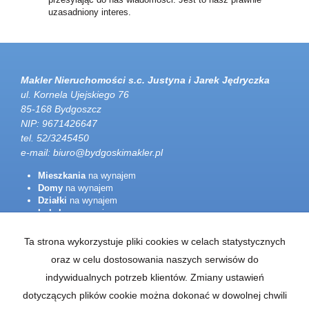
uzasadniony interes.
Makler Nieruchomości s.c. Justyna i Jarek Jędryczka
ul. Kornela Ujejskiego 76
85-168 Bydgoszcz
NIP: 9671426647
tel. 52/3245450
e-mail:
biuro@bydgoskimakler.pl
Mieszkania
na wynajem
Domy
na wynajem
Działki
na wynajem
Lokale
na wynajem
Hale
na wynajem
Obiekty
na wynajem
Ta strona wykorzystuje pliki cookies w celach statystycznych
Mieszkania
oraz w celu dostosowania naszych serwisów do
na sprzedaż
Domy
na sprzedaż
indywidualnych potrzeb klientów. Zmiany ustawień
Działki
na sprzedaż
dotyczących plików cookie można dokonać w dowolnej chwili
Lokale
na sprzedaż
Hale
na sprzedaż