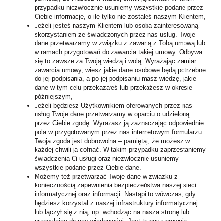
przypadku niezwłocznie usuniemy wszystkie podane przez
Ciebie informacje, o ile tylko nie zostałeś naszym Klientem,
Jeżeli jesteś naszym Klientem lub osobą zainteresowaną
skorzystaniem ze świadczonych przez nas usług, Twoje
dane przetwarzamy w związku z zawartą z Tobą umową lub
w ramach przygotowań do zawarcia takiej umowy. Odbywa
się to zawsze za Twoją wiedzą i wolą. Wyrażając zamiar
zawarcia umowy, wiesz jakie dane osobowe będą potrzebne
do jej podpisania, a po jej podpisaniu masz wiedzę, jakie
dane w tym celu przekazałeś lub przekażesz w okresie
późniejszym,
Jeżeli będziesz Użytkownikiem oferowanych przez nas
usług Twoje dane przetwarzamy w oparciu o udzieloną
przez Ciebie zgodę. Wyrażasz ją zaznaczając odpowiednie
pola w przygotowanym przez nas internetowym formularzu.
Twoja zgoda jest dobrowolna – pamiętaj, że możesz w
każdej chwili ją cofnąć. W takim przypadku zaprzestaniemy
świadczenia Ci usługi oraz niezwłocznie usuniemy
wszystkie podane przez Ciebie dane.
Możemy też przetwarzać Twoje dane w związku z
koniecznością zapewnienia bezpieczeństwa naszej sieci
informatycznej oraz informacji. Nastąpi to wówczas, gdy
będziesz korzystał z naszej infrastruktury informatycznej
lub łączył się z nią, np. wchodząc na nasza stronę lub
przesyłając do nas wiadomości. Jest to nasz prawnie