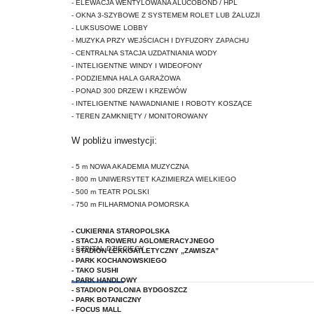
- ELEWACJA WENTYLOWANA ALUCOBOND / HPL
- OKNA 3-SZYBOWE Z SYSTEMEM ROLET LUB ŻALUZJI
- LUKSUSOWE
LOBBY
- MUZYKA PRZY WEJŚCIACH I DYFUZORY ZAPACHU
- CENTRALNA STACJA UZDATNIANIA WODY
- INTELIGENTNE WINDY I WIDEOFONY
- PODZIEMNA HALA GARAŻOWA
- PONAD 300 DRZEW I KRZEWÓW
- INTELIGENTNE NAWADNIANIE I ROBOTY KOSZĄCE
- TEREN ZAMKNIĘTY / MONITOROWANY
W pobliżu inwestycji:
- 5 m NOWA AKADEMIA MUZYCZNA
- 800 m UNIWERSYTET KAZIMIERZA WIELKIEGO
- 500 m TEATR POLSKI
- 750 m FILHARMONIA POMORSKA
- CUKIERNIA STAROPOLSKA
- STACJA ROWERU AGLOMERACYJNEGO
- SZPITAL DZIECIĘCY
- STADION LEKKOATLETYCZNY „ZAWISZA”
- PARK KOCHANOWSKIEGO
- TAKO SUSHI
- PARK HANDLOWY
- STADION POLONIA BYDGOSZCZ
- PARK BOTANICZNY
- FOCUS MALL