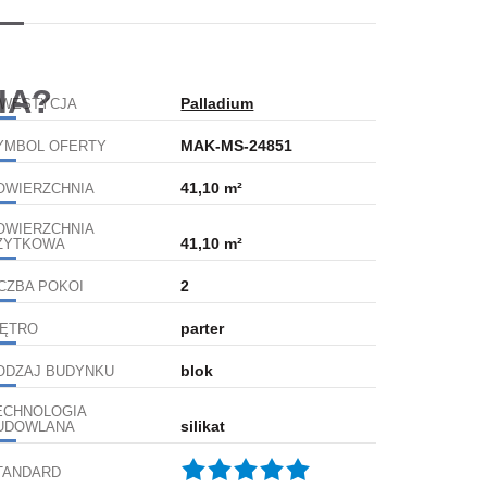
IA?
Palladium
NWESTYCJA
MAK-MS-24851
YMBOL OFERTY
41,10 m²
OWIERZCHNIA
OWIERZCHNIA
41,10 m²
ŻYTKOWA
2
ICZBA POKOI
parter
IĘTRO
blok
ODZAJ BUDYNKU
ECHNOLOGIA
silikat
UDOWLANA
TANDARD