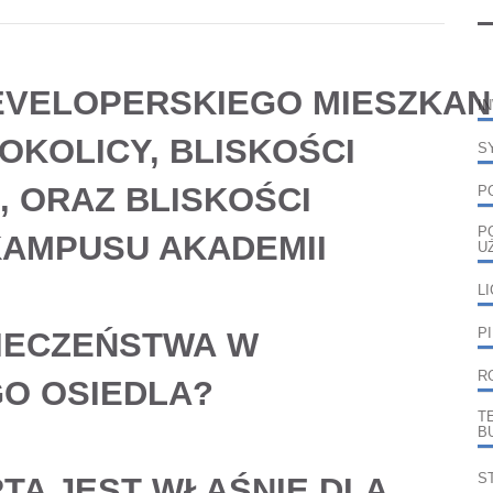
EVELOPERSKIEGO
MIESZKAN
I
 OKOLICY,
BLISKOŚCI
S
 ORAZ BLISKOŚCI
P
P
AMPUSU AKADEMII
U
L
IECZEŃSTWA
W
P
R
O OSIEDLA
?
T
B
S
RTA JEST WŁAŚNIE
DLA