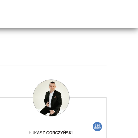
186
OFERT
ŁUKASZ
GORCZYŃSKI