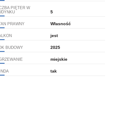
ICZBA PIĘTER W
5
UDYNKU
Własność
TAN PRAWNY
jest
ALKON
2025
OK BUDOWY
miejskie
GRZEWANIE
tak
INDA