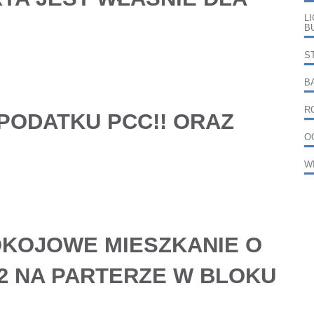
L
B
S
B
R
 PODATKU PCC!! ORAZ
O
W
OKOJOWE MIESZKANIE
O
M2 NA PARTERZE W BLOKU