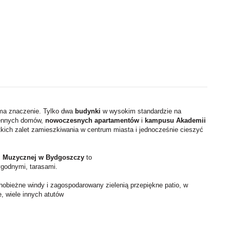
 ma znaczenie. Tylko dwa
budynki
w wysokim standardzie na
jennych domów,
nowoczesnych apartamentów
i
kampusu Akademii
kich zalet zamieszkiwania w centrum miasta i jednocześnie cieszyć
ii Muzycznej w Bydgoszczy
to
godnymi, tarasami.
obieżne windy i zagospodarowany zielenią przepiękne patio, w
, wiele innych atutów