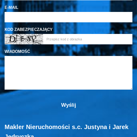
E-MAIL
KOD ZABEZPIECZAJĄCY
WIADOMOŚĆ
Makler Nieruchomości s.c. Justyna i Jarek
Jędryczka