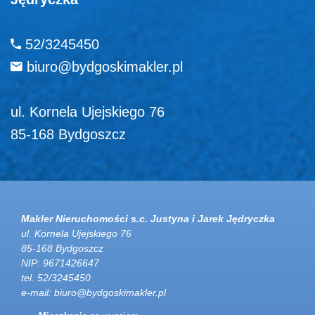
52/3245450
biuro@bydgoskimakler.pl
ul. Kornela Ujejskiego 76
85-168 Bydgoszcz
Makler Nieruchomości s.c. Justyna i Jarek Jędryczka
ul. Kornela Ujejskiego 76
85-168 Bydgoszcz
NIP: 9671426647
tel. 52/3245450
e-mail:
biuro@bydgoskimakler.pl