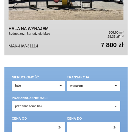
HALA NA WYNAJEM
2
300,00 m
Bydgoszcz, Bartodzieje Małe
2
28,33 zł/m
7 800 zł
MAK-HW-31114
NIERUCHOMOŚĆ
TRANSAKCJA
PRZEZNACZENIE HALI
CENA OD
CENA DO
zł
zł