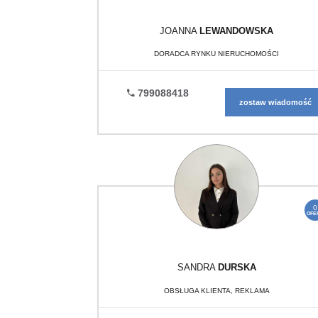
JOANNA
LEWANDOWSKA
DORADCA RYNKU NIERUCHOMOŚCI
799088418
zostaw wiadomość
0
OFE
SANDRA
DURSKA
OBSŁUGA KLIENTA, REKLAMA