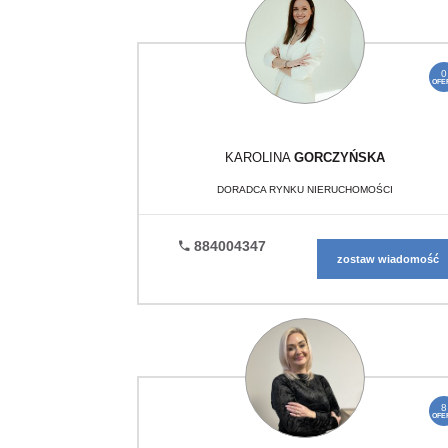
0
OFE
KAROLINA
GORCZYŃSKA
DORADCA RYNKU NIERUCHOMOŚCI
884004347
zostaw wiadomość
8
OFE