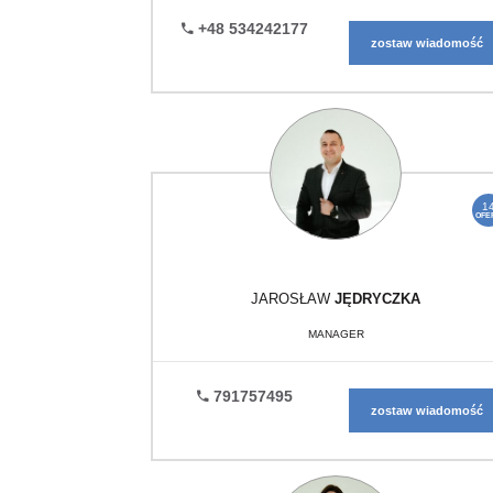
+48 534242177
zostaw wiadomość
1
OFE
JAROSŁAW
JĘDRYCZKA
MANAGER
791757495
zostaw wiadomość