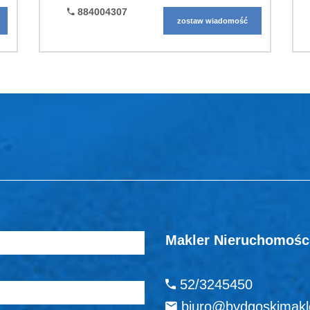
884004307
zostaw wiadomość
Makler Nieruchomości 
52/3245450
biuro@bydgoskimakle