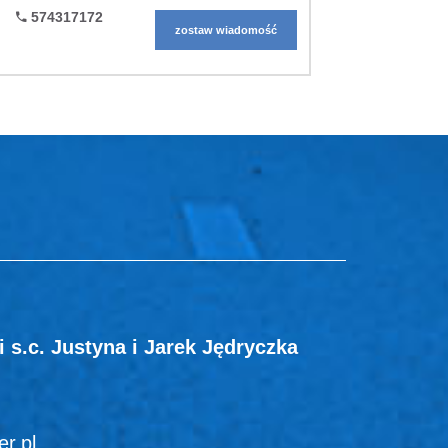
574317172
zostaw wiadomość
s.c. Justyna i Jarek Jędryczka
r.pl