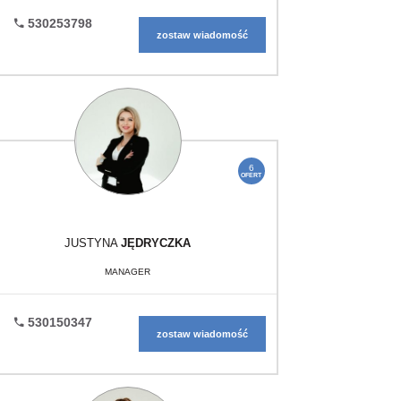
530253798
zostaw wiadomość
6
OFERT
JUSTYNA
JĘDRYCZKA
MANAGER
530150347
zostaw wiadomość