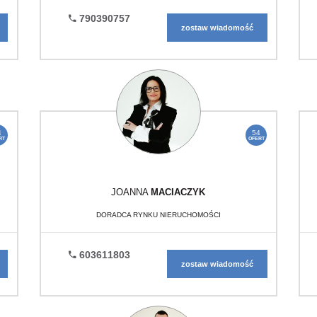
790390757
zostaw wiadomość
4
54
RT
OFERT
JOANNA
MACIACZYK
DORADCA RYNKU NIERUCHOMOŚCI
603611803
zostaw wiadomość