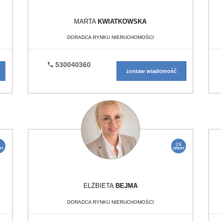
MARTA
KWIATKOWSKA
DORADCA RYNKU NIERUCHOMOŚCI
530040360
zostaw wiadomość
29
RT
OFERT
ELŻBIETA
BEJMA
DORADCA RYNKU NIERUCHOMOŚCI