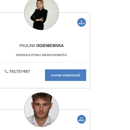
8
OFERT
PAULINA
OGIENIEWSKA
DORADCA RYNKU NIERUCHOMOŚCI
791757497
zostaw wiadomość
22
OFERT