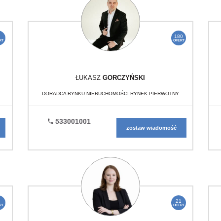
180
RT
OFERT
ŁUKASZ
GORCZYŃSKI
DORADCA RYNKU NIERUCHOMOŚCI RYNEK PIERWOTNY
533001001
zostaw wiadomość
21
RT
OFERT