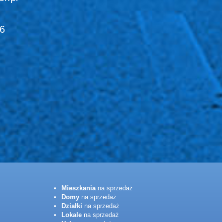
76
Mieszkania
na sprzedaż
Domy
na sprzedaż
Działki
na sprzedaż
Lokale
na sprzedaż