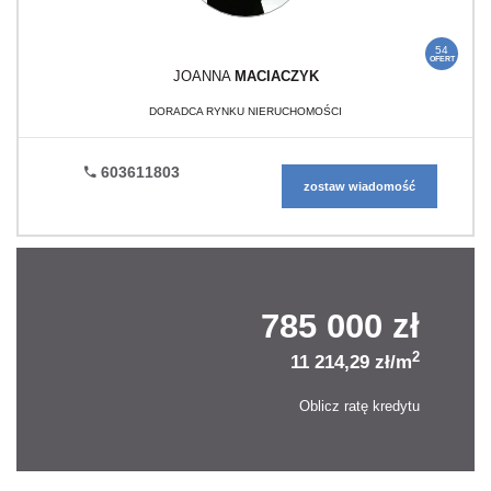
54
OFERT
JOANNA
MACIACZYK
DORADCA RYNKU NIERUCHOMOŚCI
603611803
zostaw wiadomość
785 000 zł
2
11 214,29 zł/m
Oblicz ratę kredytu