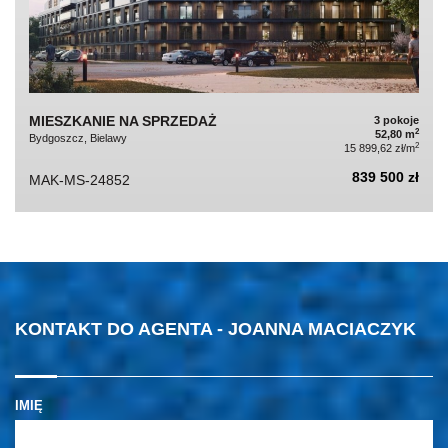
MIESZKANIE NA SPRZEDAŻ
3 pokoje
2
52,80 m
Bydgoszcz, Bielawy
2
15 899,62 zł/m
839 500 zł
MAK-MS-24852
KONTAKT DO AGENTA - JOANNA MACIACZYK
IMIĘ