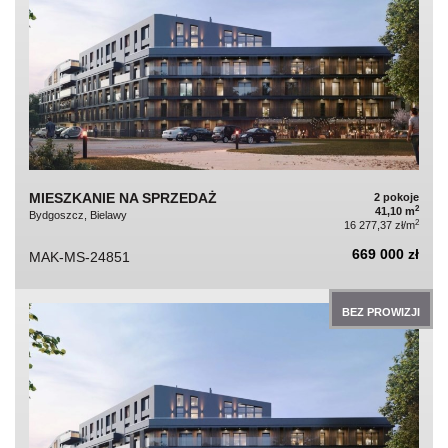
MIESZKANIE NA SPRZEDAŻ
2 pokoje
2
41,10 m
Bydgoszcz, Bielawy
2
16 277,37 zł/m
669 000 zł
MAK-MS-24851
BEZ PROWIZJI