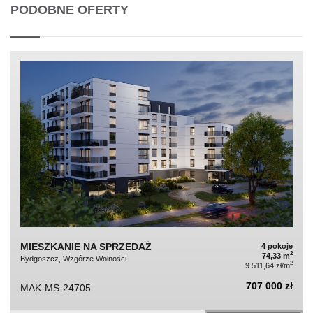
PODOBNE OFERTY
MIESZKANIE NA SPRZEDAŻ
4 pokoje
2
74,33 m
Bydgoszcz, Wzgórze Wolności
2
9 511,64 zł/m
707 000 zł
MAK-MS-24705