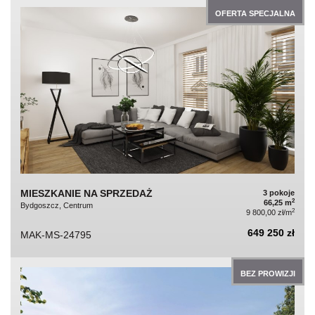
OFERTA SPECJALNA
MIESZKANIE NA SPRZEDAŻ
3 pokoje
2
66,25 m
Bydgoszcz, Centrum
2
9 800,00 zł/m
649 250 zł
MAK-MS-24795
BEZ PROWIZJI