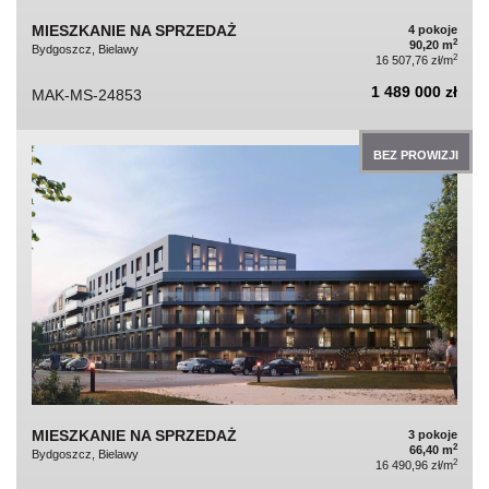
MIESZKANIE NA SPRZEDAŻ
4 pokoje
2
90,20 m
Bydgoszcz, Bielawy
2
16 507,76 zł/m
1 489 000 zł
MAK-MS-24853
BEZ PROWIZJI
MIESZKANIE NA SPRZEDAŻ
3 pokoje
2
66,40 m
Bydgoszcz, Bielawy
2
16 490,96 zł/m