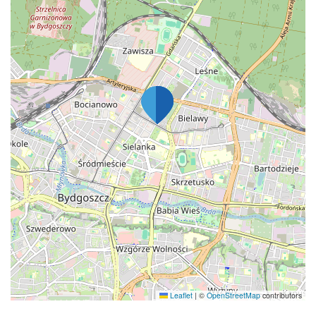
Leaflet
|
©
OpenStreetMap
contributors