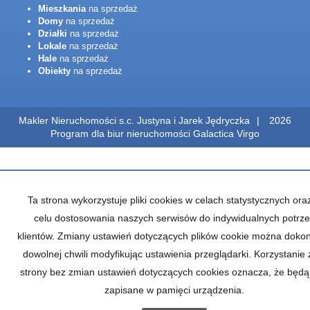
Mieszkania
na sprzedaż
Domy
na sprzedaż
Działki
na sprzedaż
Lokale
na sprzedaż
Hale
na sprzedaż
Obiekty
na sprzedaż
Makler Nieruchomości s.c. Justyna i Jarek Jędryczka
2026
Program dla biur nieruchomości
Galactica Virgo
Ta strona wykorzystuje pliki cookies w celach statystycznych ora
celu dostosowania naszych serwisów do indywidualnych potrz
klientów. Zmiany ustawień dotyczących plików cookie można doko
dowolnej chwili modyfikując ustawienia przeglądarki. Korzystanie z
strony bez zmian ustawień dotyczących cookies oznacza, że będą
zapisane w pamięci urządzenia.