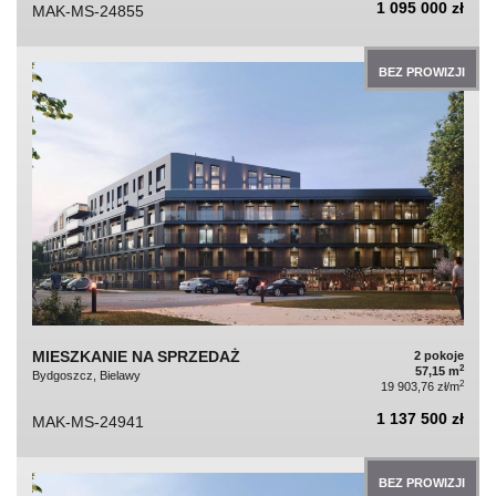
1 095 000 zł
MAK-MS-24855
BEZ PROWIZJI
MIESZKANIE NA SPRZEDAŻ
2 pokoje
2
57,15 m
Bydgoszcz, Bielawy
2
19 903,76 zł/m
1 137 500 zł
MAK-MS-24941
BEZ PROWIZJI