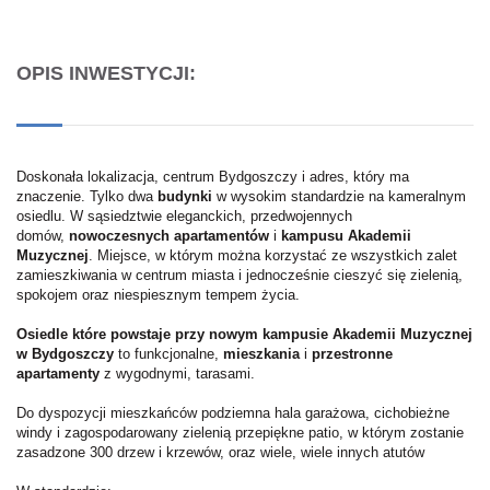
OPIS INWESTYCJI:
Doskonała lokalizacja, centrum Bydgoszczy i adres, który ma
znaczenie. Tylko dwa
budynki
w wysokim standardzie na kameralnym
osiedlu. W sąsiedztwie eleganckich, przedwojennych
domów,
nowoczesnych apartamentów
i
kampusu Akademii
Muzycznej
. Miejsce, w którym można korzystać ze wszystkich zalet
zamieszkiwania w centrum miasta i jednocześnie cieszyć się zielenią,
spokojem oraz niespiesznym tempem życia.
Osiedle które powstaje przy nowym kampusie Akademii Muzycznej
w Bydgoszczy
to funkcjonalne,
mieszkania
i
przestronne
apartamenty
z wygodnymi, tarasami.
Do dyspozycji mieszkańców podziemna hala garażowa, cichobieżne
windy i zagospodarowany zielenią przepiękne patio, w którym zostanie
zasadzone 300 drzew i krzewów, oraz wiele, wiele innych atutów