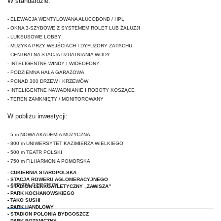
W standardzie:
- ELEWACJA WENTYLOWANA ALUCOBOND / HPL
- OKNA 3-SZYBOWE Z SYSTEMEM ROLET LUB ŻALUZJI
- LUKSUSOWE
LOBBY
- MUZYKA PRZY WEJŚCIACH I DYFUZORY ZAPACHU
- CENTRALNA STACJA UZDATNIANIA WODY
- INTELIGENTNE WINDY I WIDEOFONY
- PODZIEMNA HALA GARAŻOWA
- PONAD 300 DRZEW I KRZEWÓW
- INTELIGENTNE NAWADNIANIE I ROBOTY KOSZĄCE
- TEREN ZAMKNIĘTY / MONITOROWANY
W pobliżu inwestycji:
- 5 m NOWA AKADEMIA MUZYCZNA
- 800 m UNIWERSYTET KAZIMIERZA WIELKIEGO
- 500 m TEATR POLSKI
- 750 m FILHARMONIA POMORSKA
- CUKIERNIA STAROPOLSKA
- STACJA ROWERU AGLOMERACYJNEGO
- SZPITAL DZIECIĘCY
- STADION LEKKOATLETYCZNY „ZAWISZA”
- PARK KOCHANOWSKIEGO
- TAKO SUSHI
- PARK HANDLOWY
- STADION POLONIA BYDGOSZCZ
- PARK BOTANICZNY