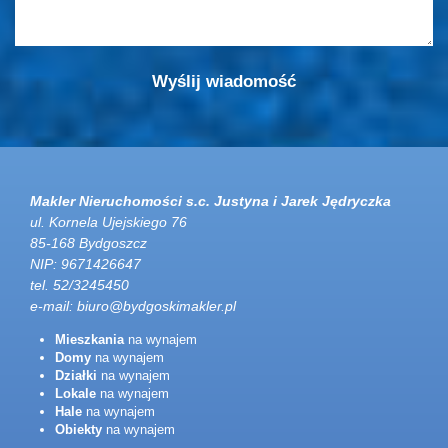
Makler Nieruchomości s.c. Justyna i Jarek Jędryczka
ul. Kornela Ujejskiego 76
85-168 Bydgoszcz
NIP: 9671426647
tel. 52/3245450
e-mail:
biuro@bydgoskimakler.pl
Mieszkania
na wynajem
Domy
na wynajem
Działki
na wynajem
Lokale
na wynajem
Hale
na wynajem
Obiekty
na wynajem