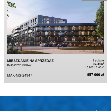
MIESZKANIE NA SPRZEDAŻ
3 pokoje
2
56,60 m
Bydgoszcz, Bielawy
2
16 908,13 zł/m
957 000 zł
MAK-MS-24947