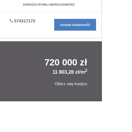
DORADCA RYNKU NIERUCHOMOŚCI
574317172
zostaw wiadomość
720 000 zł
2
11 803,28 zł/m
Oblicz ratę kredytu