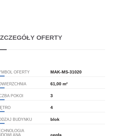
ZCZEGÓŁY OFERTY
MAK-MS-31020
YMBOL OFERTY
61,00 m²
OWIERZCHNIA
3
ICZBA POKOI
4
IĘTRO
blok
ODZAJ BUDYNKU
ECHNOLOGIA
cegła
UDOWLANA