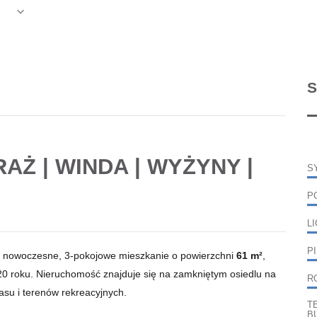
S
RAŻ | WINDA | WYŻYNY |
S
P
L
P
ż nowoczesne, 3-pokojowe mieszkanie o powierzchni
61 m²
,
20 roku. Nieruchomość znajduje się na zamkniętym osiedlu na
R
su i terenów rekreacyjnych.
T
B