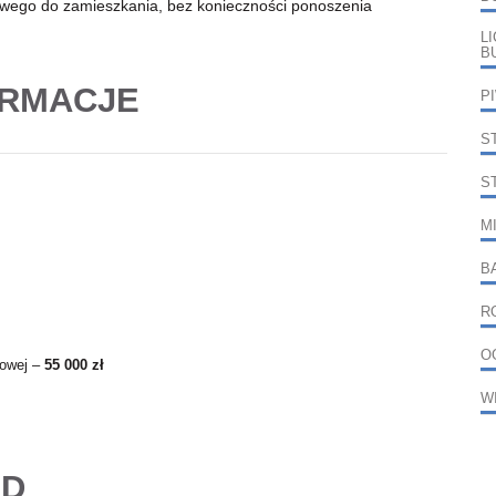
towego do zamieszkania, bez konieczności ponoszenia
L
B
ORMACJE
P
S
S
M
B
R
O
żowej –
55 000 zł
W
AD