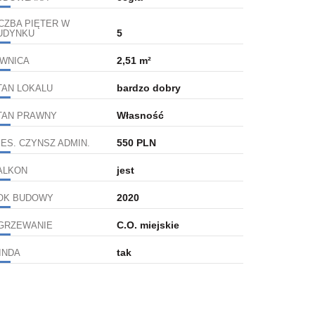
ICZBA PIĘTER W
5
UDYNKU
2,51 m²
IWNICA
bardzo dobry
TAN LOKALU
Własność
TAN PRAWNY
550 PLN
IES. CZYNSZ ADMIN.
jest
ALKON
2020
OK BUDOWY
C.O. miejskie
GRZEWANIE
tak
INDA