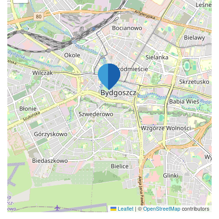
Leaflet
|
©
OpenStreetMap
contributors