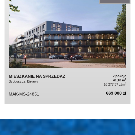
MIESZKANIE NA SPRZEDAŻ
2 pokoje
2
41,10 m
Bydgoszcz, Bielawy
2
16 277,37 zł/m
669 000 zł
MAK-MS-24851