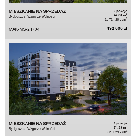
MIESZKANIE NA SPRZEDAŻ
2 pokoje
2
42,00 m
Bydgoszcz, Wzgórze Wolności
2
11 714,29 zł/m
492 000 zł
MAK-MS-24704
MIESZKANIE NA SPRZEDAŻ
4 pokoje
2
74,33 m
Bydgoszcz, Wzgórze Wolności
2
9 511,64 zł/m