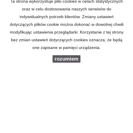
Ta strona wykorzystuje pliki cookies w celach statystycznych
oraz w celu dostosowania naszych serwisów do
indywidualnych potrzeb klientów. Zmiany ustawień
dotyczących plików cookie można dokonać w dowolnej chwili
modyfikując ustawienia przeglądarki. Korzystanie z tej strony
bez zmian ustawień dotyczących cookies oznacza, że będą
one zapisane w pamięci urządzenia.
rozumiem
Makler Nieruchomości s.c. Justyna i Jarek Jędryczka
ul. Kornela Ujejskiego 76
85-168 Bydgoszcz
NIP: 9671426647
tel. 52/3245450
e-mail:
biuro@bydgoskimakler.pl
Mieszkania
na wynajem
Domy
na wynajem
Działki
na wynajem
Lokale
na wynajem
Hale
na wynajem
Obiekty
na wynajem