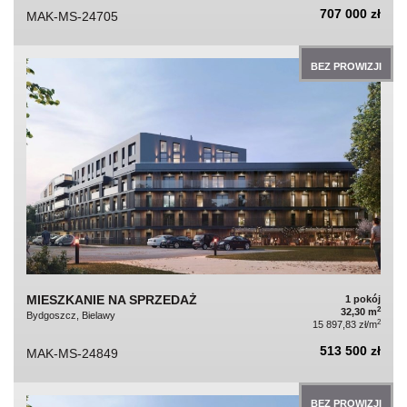
707 000 zł
MAK-MS-24705
BEZ PROWIZJI
MIESZKANIE NA SPRZEDAŻ
1 pokój
2
32,30 m
Bydgoszcz, Bielawy
2
15 897,83 zł/m
513 500 zł
MAK-MS-24849
BEZ PROWIZJI