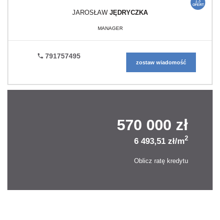
13
OFERT
JAROSŁAW
JĘDRYCZKA
MANAGER
791757495
zostaw wiadomość
570 000 zł
2
6 493,51 zł/m
Oblicz ratę kredytu