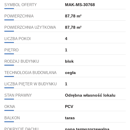
MAK-MS-30768
SYMBOL OFERTY
87,78 m²
POWIERZCHNIA
87,78 m²
POWIERZCHNIA UŻYTKOWA
4
LICZBA POKOI
1
PIĘTRO
blok
RODZAJ BUDYNKU
cegła
TECHNOLOGIA BUDOWLANA
1
LICZBA PIĘTER W BUDYNKU
Odrębna własność lokalu
STAN PRAWNY
PCV
OKNA
taras
BALKON
papa termozgrzewalna
POKRYCIE DACHU