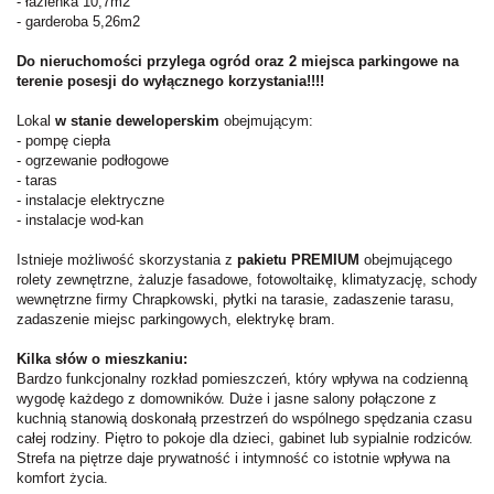
- łazienka 10,7m2
- garderoba 5,26m2
Do nieruchomości przylega ogród oraz 2 miejsca parkingowe na
terenie posesji do wyłącznego korzystania!!!!
Lokal
w stanie deweloperskim
obejmującym:
- pompę ciepła
- ogrzewanie podłogowe
- taras
- instalacje elektryczne
- instalacje wod-kan
Istnieje możliwość skorzystania z
pakietu PREMIUM
obejmującego
rolety zewnętrzne, żaluzje fasadowe, fotowoltaikę, klimatyzację, schody
wewnętrzne firmy Chrapkowski, płytki na tarasie, zadaszenie tarasu,
zadaszenie miejsc parkingowych, elektrykę bram.
Kilka słów o mieszkaniu:
Bardzo funkcjonalny rozkład pomieszczeń, który wpływa na codzienną
wygodę każdego z domowników. Duże i jasne salony połączone z
kuchnią stanowią doskonałą przestrzeń do wspólnego spędzania czasu
całej rodziny. Piętro to pokoje dla dzieci, gabinet lub sypialnie rodziców.
Strefa na piętrze daje prywatność i intymność co istotnie wpływa na
komfort życia.