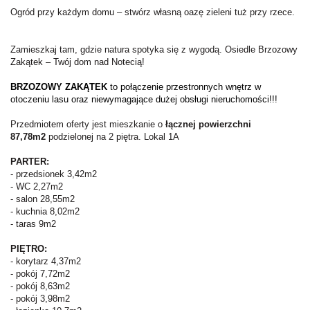
Ogród przy każdym domu – stwórz własną oazę zieleni tuż przy rzece.
Zamieszkaj tam, gdzie natura spotyka się z wygodą. Osiedle Brzozowy
Zakątek – Twój dom nad Notecią!
BRZOZOWY ZAKĄTEK
to połączenie przestronnych wnętrz w
otoczeniu lasu oraz niewymagające dużej obsługi
nieruchomości!!!
Przedmiotem oferty jest mieszkanie o
łącznej powierzchni
87,78m2
podzielonej na 2 piętra. Lokal 1A
PARTER:
- przedsionek 3,42m2
- WC 2,27m2
- salon 28,55m2
- kuchnia 8,02m2
- taras 9m2
PIĘTRO:
- korytarz 4,37m2
- pokój 7,72m2
- pokój 8,63m2
- pokój 3,98m2