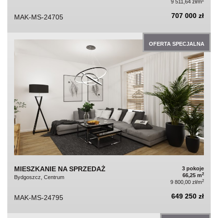
2
9 511,64 zł/m
707 000 zł
MAK-MS-24705
OFERTA SPECJALNA
MIESZKANIE NA SPRZEDAŻ
3 pokoje
2
66,25 m
Bydgoszcz, Centrum
2
9 800,00 zł/m
649 250 zł
MAK-MS-24795