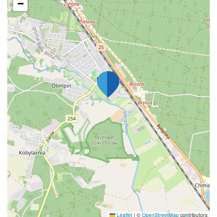
−
Leaflet
|
©
OpenStreetMap
contributors