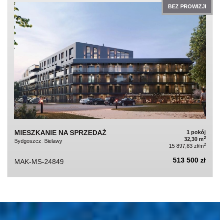
BEZ PROWIZJI
MIESZKANIE NA SPRZEDAŻ
1 pokój
2
32,30 m
Bydgoszcz, Bielawy
2
15 897,83 zł/m
513 500 zł
MAK-MS-24849