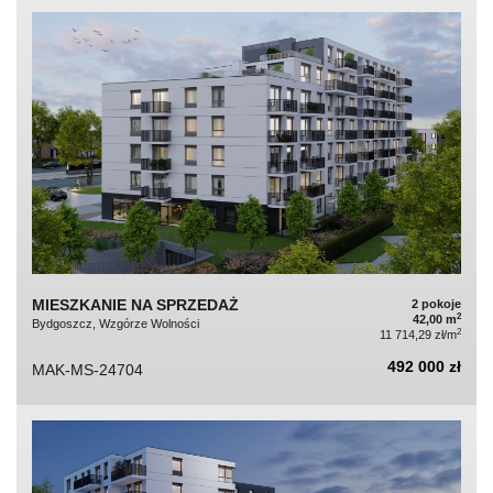
MIESZKANIE NA SPRZEDAŻ
2 pokoje
2
42,00 m
Bydgoszcz, Wzgórze Wolności
2
11 714,29 zł/m
492 000 zł
MAK-MS-24704