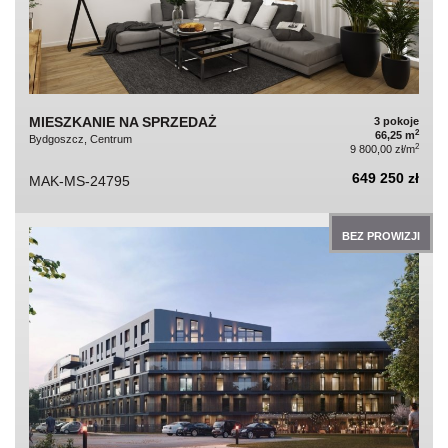
MIESZKANIE NA SPRZEDAŻ
3 pokoje
2
66,25 m
Bydgoszcz, Centrum
2
9 800,00 zł/m
649 250 zł
MAK-MS-24795
BEZ PROWIZJI