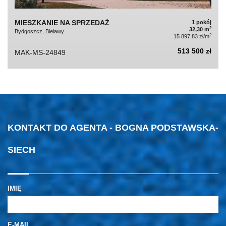
MIESZKANIE NA SPRZEDAŻ
1 pokój
2
32,30 m
Bydgoszcz, Bielawy
2
15 897,83 zł/m
513 500 zł
MAK-MS-24849
KONTAKT DO AGENTA - BOGNA PODSTAWSKA-
SIECH
IMIĘ
E-MAIL