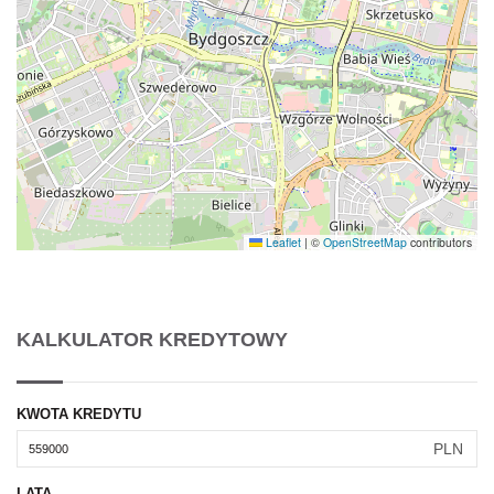
Leaflet
|
©
OpenStreetMap
contributors
KALKULATOR KREDYTOWY
KWOTA KREDYTU
PLN
LATA