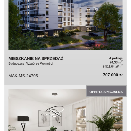
MIESZKANIE NA SPRZEDAŻ
4 pokoje
2
74,33 m
Bydgoszcz, Wzgórze Wolności
2
9 511,64 zł/m
707 000 zł
MAK-MS-24705
OFERTA SPECJALNA