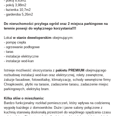
- pokój 8,63m2
- pokój 3,98m2
- łazienka 10,7m2
- garderoba 5,26m2
Do nieruchomości przylega ogród oraz 2 miejsca parkingowe na
terenie posesji do wyłącznego korzystania!!!!
Lokal
w stanie deweloperskim
obejmującym:
- pompę ciepła
- ogrzewanie podłogowe
- taras
- instalacje elektryczne
- instalacje wod-kan
Istnieje możliwość skorzystania z
pakietu PREMIUM
obejmującego
rozbudowę instalacji wod-kan oraz elektrycznej, rolety zewnętrzne,
żaluzje fasadowe, fotowoltaikę, klimatyzację, schody wewnętrzne firmy
Chrapkowski, płytki na tarasie, zadaszenie tarasu, zadaszenie miejsc
parkingowych, elektrykę bram.
Kilka słów o mieszkaniu:
Bardzo funkcjonalny rozkład pomieszczeń, który wpływa na codzienną
wygodę każdego z domowników. Duże i jasne salony połączone z
kuchnią stanowią doskonałą przestrzeń do wspólnego spędzania czasu