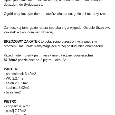
dojazdem do Bydgoszczy.
Ogród przy każdym domu – stwórz własną oazę zieleni tuż przy rzece.
Zamieszkaj tam, gdzie natura spotyka się z wygodą. Osiedle Brzozowy
Zakątek – Twój dom nad Notecią!
BRZOZOWY ZAKĄTEK
to połączenie przestronnych wnętrz w
otoczeniu lasu oraz niewymagające dużej obsługi
nieruchomości!!!
Przedmiotem oferty jest mieszkanie o
łącznej powierzchni
87,78m2
podzielonej na 2 piętra. Lokal 2A
PARTER:
- przedsionek 3,42m2
- WC 2,27m2
- salon 28,55m2
- kuchnia 8,02m2
- taras 9m2
PIĘTRO:
- korytarz 4,37m2
- pokój 7,72m2