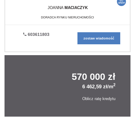
60
OFERT
JOANNA
MACIACZYK
DORADCA RYNKU NIERUCHOMOŚCI
603611803
zostaw wiadomość
570 000 zł
2
6 462,59 zł/m
Oblicz ratę kredytu