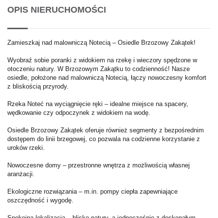
OPIS NIERUCHOMOŚCI
Zamieszkaj nad malowniczą Notecią – Osiedle Brzozowy Zakątek!
Wyobraź sobie poranki z widokiem na rzekę i wieczory spędzone w
otoczeniu natury. W Brzozowym Zakątku to codzienność! Nasze
osiedle, położone nad malowniczą Notecią, łączy nowoczesny komfort
z bliskością przyrody.
Rzeka Noteć na wyciągnięcie ręki – idealne miejsce na spacery,
wędkowanie czy odpoczynek z widokiem na wodę.
Osiedle Brzozowy Zakątek oferuje również segmenty z bezpośrednim
dostępem do linii brzegowej, co pozwala na codzienne korzystanie z
uroków rzeki.
Nowoczesne domy – przestronne wnętrza z możliwością własnej
aranżacji.
Ekologiczne rozwiązania – m.in. pompy ciepła zapewniające
oszczędność i wygodę.
Spokojna lokalizacja – blisko natury, a jednocześnie z doskonałym