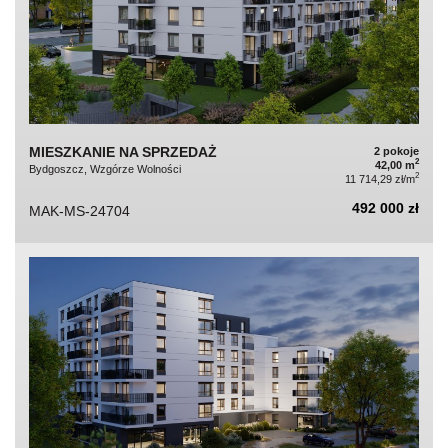
MIESZKANIE NA SPRZEDAŻ
2 pokoje
2
42,00 m
Bydgoszcz, Wzgórze Wolności
2
11 714,29 zł/m
492 000 zł
MAK-MS-24704