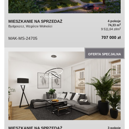
MIESZKANIE NA SPRZEDAŻ
4 pokoje
2
74,33 m
Bydgoszcz, Wzgórze Wolności
2
9 511,64 zł/m
707 000 zł
MAK-MS-24705
OFERTA SPECJALNA
MIESZKANIE NA SPRZEDAŻ
3 pokoje