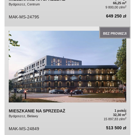
2
66,25 m
Bydgoszcz, Centrum
2
9 800,00 zł/m
649 250 zł
MAK-MS-24795
BEZ PROWIZJI
MIESZKANIE NA SPRZEDAŻ
1 pokój
2
32,30 m
Bydgoszcz, Bielawy
2
15 897,83 zł/m
513 500 zł
MAK-MS-24849