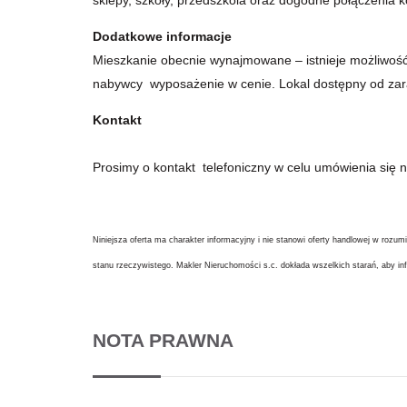
Dodatkowe informacje
Mieszkanie obecnie wynajmowane – istnieje możliwoś
nabywcy wyposażenie w cenie. Lokal dostępny od zar
Kontakt
Prosimy o kontakt telefoniczny w celu umówienia się n
Niniejsza oferta ma charakter informacyjny i nie stanowi oferty handlowej w rozu
stanu rzeczywistego. Makler Nieruchomości s.c. dokłada wszelkich starań, aby inf
NOTA PRAWNA