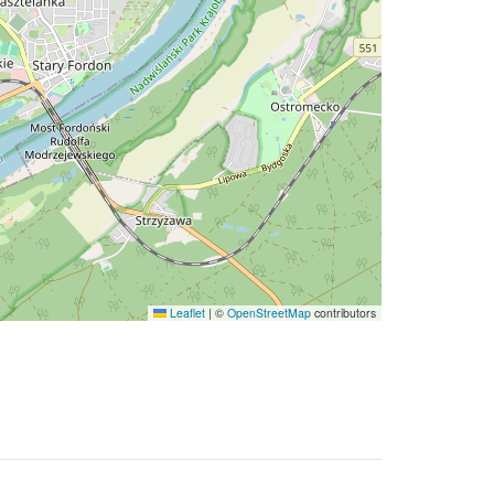
Leaflet
|
©
OpenStreetMap
contributors