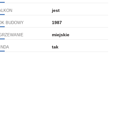
jest
ALKON
1987
OK BUDOWY
miejskie
GRZEWANIE
tak
INDA