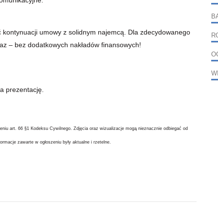
B
ć kontynuacji umowy z solidnym najemcą. Dla zdecydowanego
R
az – bez dodatkowych nakładów finansowych!
O
W
a prezentację.
mieniu art. 66 §1 Kodeksu Cywilnego. Zdjęcia oraz wizualizacje mogą nieznacznie odbiegać od
ormacje zawarte w ogłoszeniu były aktualne i rzetelne.