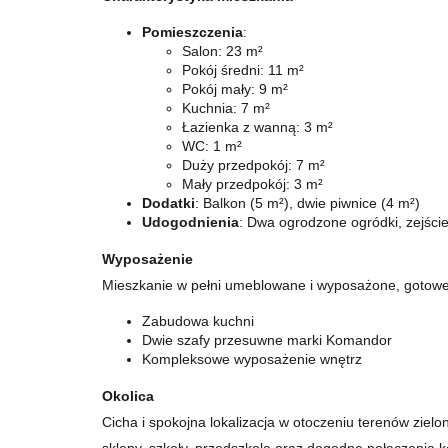
Pomieszczenia
:
Salon: 23 m²
Pokój średni: 11 m²
Pokój mały: 9 m²
Kuchnia: 7 m²
Łazienka z wanną: 3 m²
WC: 1 m²
Duży przedpokój: 7 m²
Mały przedpokój: 3 m²
Dodatki
: Balkon (5 m²), dwie piwnice (4 m²)
Udogodnienia
: Dwa ogrodzone ogródki, zejści
Wyposażenie
Mieszkanie w pełni umeblowane i wyposażone, gotowe 
Zabudowa kuchni
Dwie szafy przesuwne marki Komandor
Kompleksowe wyposażenie wnętrz
Okolica
Cicha i spokojna lokalizacja w otoczeniu terenów zielo
sklepy, szkoły, przedszkola oraz dogodne połączenia 