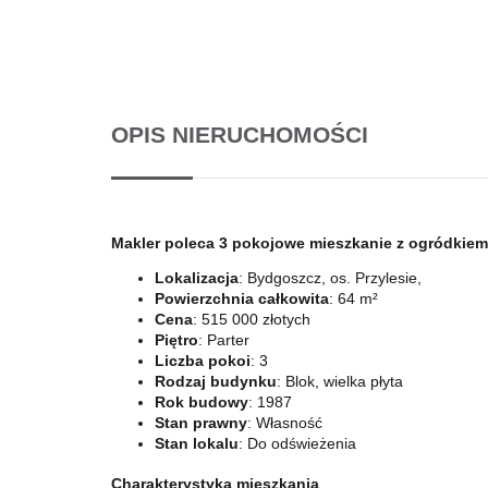
OPIS NIERUCHOMOŚCI
Makler poleca 3 pokojowe mieszkanie z ogródkiem
Lokalizacja
: Bydgoszcz, os. Przylesie,
Powierzchnia całkowita
: 64 m²
Cena
: 515 000 złotych
Piętro
: Parter
Liczba pokoi
: 3
Rodzaj budynku
: Blok, wielka płyta
Rok budowy
: 1987
Stan prawny
: Własność
Stan lokalu
: Do odświeżenia
Charakterystyka mieszkania