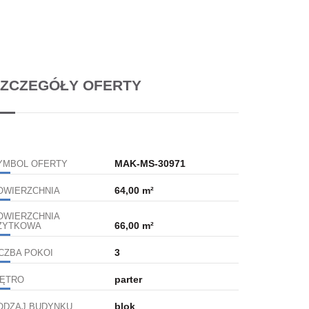
ZCZEGÓŁY OFERTY
MAK-MS-30971
YMBOL OFERTY
64,00 m²
OWIERZCHNIA
OWIERZCHNIA
66,00 m²
ŻYTKOWA
3
ICZBA POKOI
parter
IĘTRO
blok
ODZAJ BUDYNKU