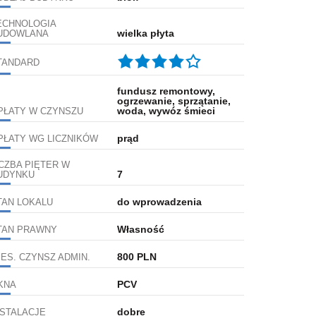
ECHNOLOGIA
wielka płyta
UDOWLANA
TANDARD
fundusz remontowy,
ogrzewanie, sprzątanie,
woda, wywóz śmieci
PŁATY W CZYNSZU
prąd
PŁATY WG LICZNIKÓW
ICZBA PIĘTER W
7
UDYNKU
do wprowadzenia
TAN LOKALU
Własność
TAN PRAWNY
800 PLN
IES. CZYNSZ ADMIN.
PCV
KNA
dobre
NSTALACJE