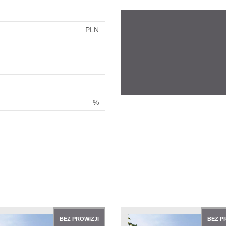
PLN
%
BEZ PROWIZJI
BEZ P