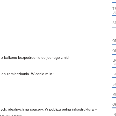
T
B
S
O
O
e z balkonu bezpośrednio do jednego z nich
L
B
do zamieszkania. W cenie m.in.:
S
S
M
O
nych, idealnych na spacery. W pobliżu pełna infrastruktura –
I
komunikacyjne.