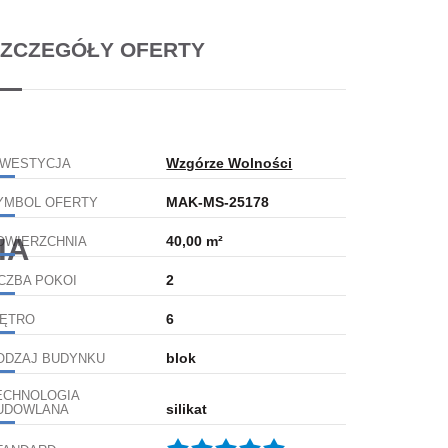
ZCZEGÓŁY OFERTY
Wzgórze Wolności
NWESTYCJA
MAK-MS-25178
YMBOL OFERTY
IA
40,00 m²
OWIERZCHNIA
2
ICZBA POKOI
6
IĘTRO
blok
ODZAJ BUDYNKU
ECHNOLOGIA
silikat
UDOWLANA