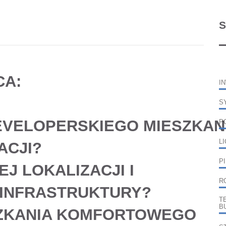
S
CA:
I
S
EVELOPERSKIEGO
MIESZKAN
P
L
ACJI?
P
J LOKALIZACJI I
R
 INFRASTRUKTURY?
T
B
ZKANIA KOMFORTOWEGO