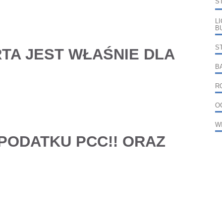
S
L
B
S
RTA JEST WŁAŚNIE
DLA
B
R
O
W
 PODATKU PCC!! ORAZ