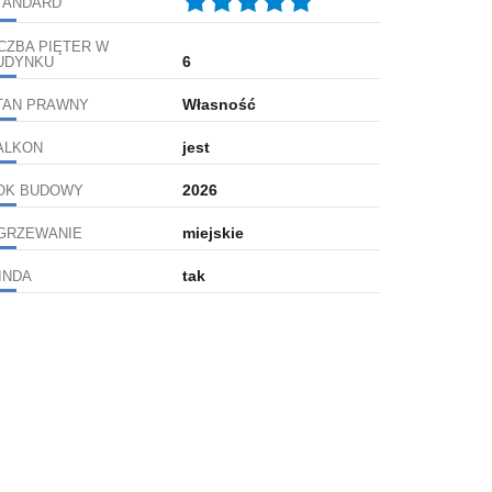
TANDARD
ICZBA PIĘTER W
6
UDYNKU
Własność
TAN PRAWNY
jest
ALKON
2026
OK BUDOWY
miejskie
GRZEWANIE
tak
INDA