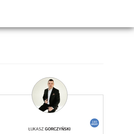
180
OFERT
ŁUKASZ
GORCZYŃSKI