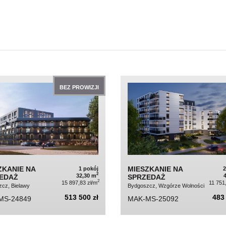
BEZ PROWIZJI
ZKANIE NA
MIESZKANIE NA
1 pokój
2
32,30 m
EDAŻ
SPRZEDAŻ
2
15 897,83 zł/m
11 751
cz, Bielawy
Bydgoszcz, Wzgórze Wolności
513 500 zł
483 
MS-24849
MAK-MS-25092