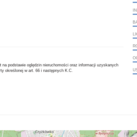
I
B
L
R
O
st na podstawie oględzin nieruchomości oraz informacji uzyskanych
U
rty określonej w art. 66 i następnych K.C.