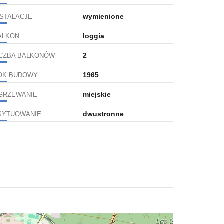
wymienione
NSTALACJE
loggia
ALKON
2
ICZBA BALKONÓW
1965
OK BUDOWY
miejskie
GRZEWANIE
dwustronne
SYTUOWANIE