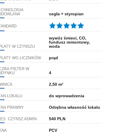
ECHNOLOGIA
cegła + styropian
UDOWLANA
TANDARD
wywóz śmieci, CO,
fundusz remontowy,
woda
PŁATY W CZYNSZU
prąd
PŁATY WG LICZNIKÓW
ICZBA PIĘTER W
4
UDYNKU
2,50 m²
IWNICA
do wprowadzenia
TAN LOKALU
Odrębna własność lokalu
TAN PRAWNY
540 PLN
IES. CZYNSZ ADMIN.
PCV
KNA