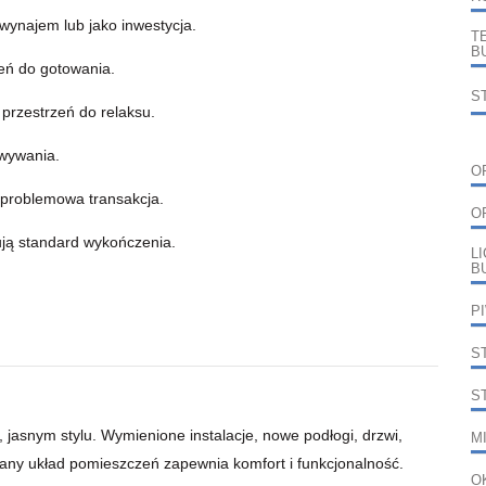
 wynajem lub jako inwestycja.
T
B
eń do gotowania.
S
przestrzeń do relaksu.
wywania.
O
zproblemowa transakcja.
O
ją standard wykończenia.
L
B
P
S
S
asnym stylu. Wymienione instalacje, nowe podłogi, drzwi,
M
lany układ pomieszczeń zapewnia komfort i funkcjonalność.
O