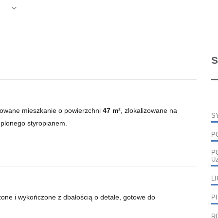
S
towane mieszkanie o powierzchni
47
m²
, zlokalizowane na
S
ieplonego styropianem.
P
P
U
L
one i wykończone z dbałością o detale, gotowe do
P
R