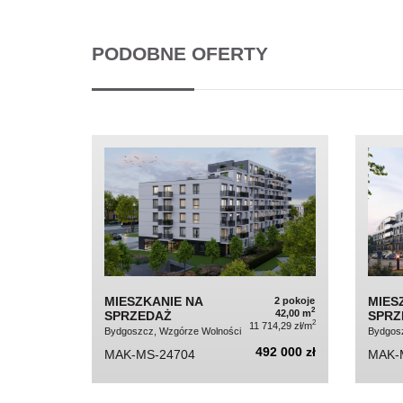
PODOBNE OFERTY
MIESZKANIE NA
MIES
2 pokoje
2
42,00 m
SPRZEDAŻ
SPRZ
2
11 714,29 zł/m
Bydgoszcz, Wzgórze Wolności
Bydgosz
492 000 zł
MAK-MS-24704
MAK-