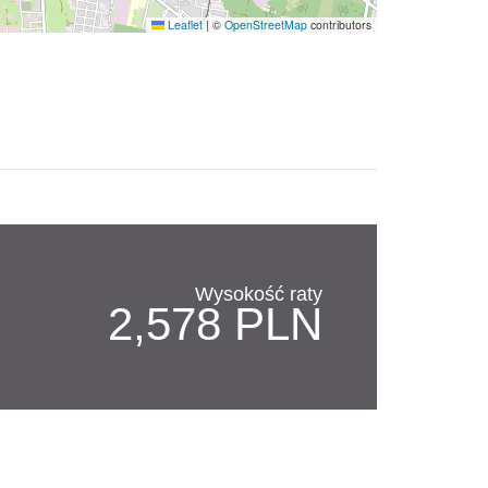
Leaflet
|
©
OpenStreetMap
contributors
Wysokość raty
2,578 PLN