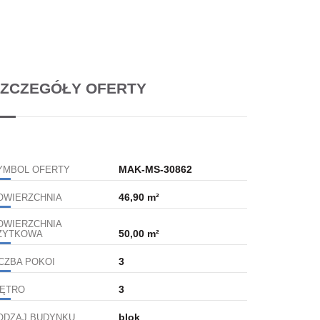
ZCZEGÓŁY OFERTY
MAK-MS-30862
YMBOL OFERTY
46,90 m²
OWIERZCHNIA
OWIERZCHNIA
50,00 m²
ŻYTKOWA
3
ICZBA POKOI
3
IĘTRO
blok
ODZAJ BUDYNKU