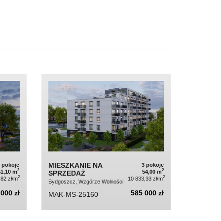
MIESZKANIE NA
2 pokoje
3 pokoje
2
2
41,10 m
54,00 m
SPRZEDAŻ
2
2
,82 zł/m
10 833,33 zł/m
Bydgoszcz, Wzgórze Wolności
000 zł
585 000 zł
MAK-MS-25160