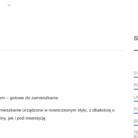
S
S
P
dem – gotowe do zamieszkania
L
P
mieszkanie urządzone w nowoczesnym stylu, z dbałością o
ny, jak i pod inwestycję.
R
T
B