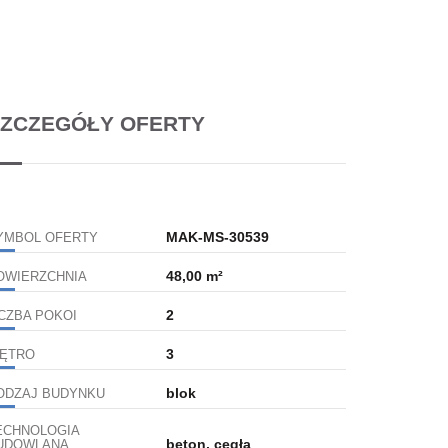
ZCZEGÓŁY OFERTY
MAK-MS-30539
YMBOL OFERTY
48,00 m²
OWIERZCHNIA
2
ICZBA POKOI
3
IĘTRO
blok
ODZAJ BUDYNKU
ECHNOLOGIA
beton, cegła
UDOWLANA