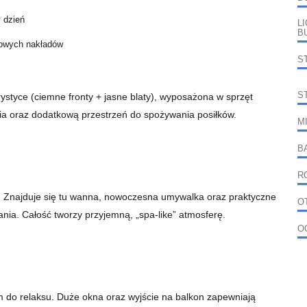
 dzień
L
B
kowych nakładów
S
S
styce (ciemne fronty + jasne blaty), wyposażona w sprzęt
 oraz dodatkową przestrzeń do spożywania posiłków.
M
B
R
. Znajduje się tu wanna, nowoczesna umywalka oraz praktyczne
O
a. Całość tworzy przyjemną, „spa-like” atmosferę.
O
em do relaksu. Duże okna oraz wyjście na balkon zapewniają