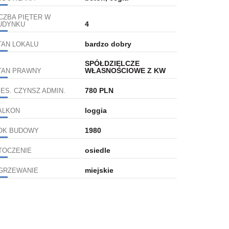
ICZBA PIĘTER W
4
UDYNKU
bardzo dobry
TAN LOKALU
SPÓŁDZIELCZE
WŁASNOŚCIOWE Z KW
TAN PRAWNY
780 PLN
IES. CZYNSZ ADMIN.
loggia
ALKON
1980
OK BUDOWY
osiedle
TOCZENIE
miejskie
GRZEWANIE