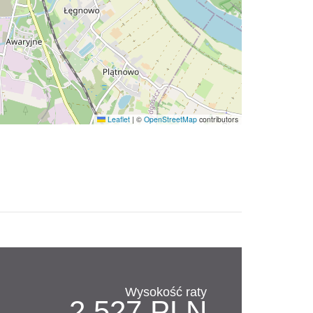
Leaflet
|
©
OpenStreetMap
contributors
Wysokość raty
2,527 PLN