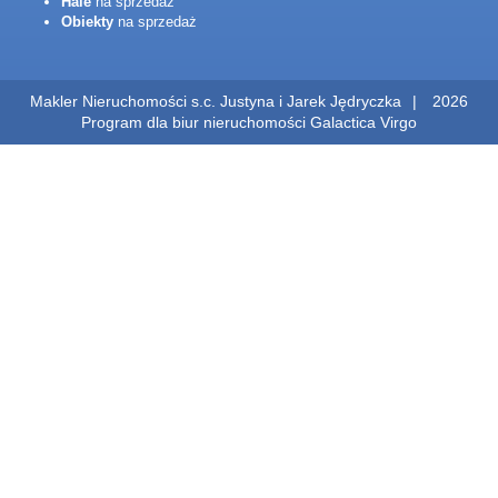
Hale
na sprzedaż
Obiekty
na sprzedaż
Makler Nieruchomości s.c. Justyna i Jarek Jędryczka
2026
Program dla biur nieruchomości
Galactica Virgo