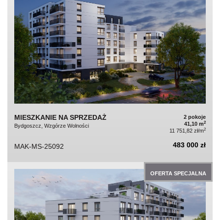
MIESZKANIE NA SPRZEDAŻ
2 pokoje
2
41,10 m
Bydgoszcz, Wzgórze Wolności
2
11 751,82 zł/m
483 000 zł
MAK-MS-25092
OFERTA SPECJALNA