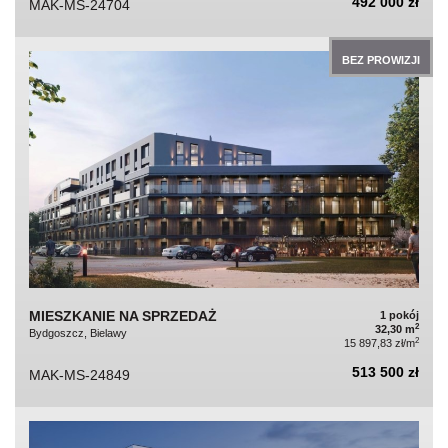
492 000 zł
MAK-MS-24704
BEZ PROWIZJI
MIESZKANIE NA SPRZEDAŻ
1 pokój
2
32,30 m
Bydgoszcz, Bielawy
2
15 897,83 zł/m
513 500 zł
MAK-MS-24849