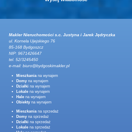
Makler Nieruchomości s.c. Justyna i Jarek Jędryczka
ul. Kornela Ujejskiego 76
85-168 Bydgoszcz
NIP: 9671426647
tel. 52/3245450
e-mail:
biuro@bydgoskimakler.pl
Mieszkania
na wynajem
Domy
na wynajem
Działki
na wynajem
Lokale
na wynajem
Hale
na wynajem
Obiekty
na wynajem
Mieszkania
na sprzedaż
Domy
na sprzedaż
Działki
na sprzedaż
Lokale
na sprzedaż