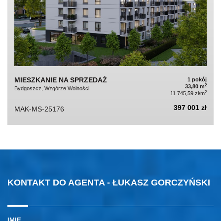
MIESZKANIE NA SPRZEDAŻ
1 pokój
2
33,80 m
Bydgoszcz, Wzgórze Wolności
2
11 745,59 zł/m
397 001 zł
MAK-MS-25176
KONTAKT DO AGENTA - ŁUKASZ GORCZYŃSKI
IMIĘ