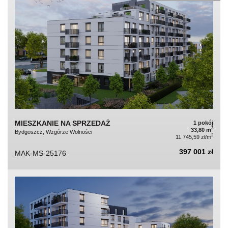
MIESZKANIE NA SPRZEDAŻ
1 pokój
2
33,80 m
Bydgoszcz, Wzgórze Wolności
2
11 745,59 zł/m
397 001 zł
MAK-MS-25176