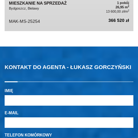
MIESZKANIE NA SPRZEDAŻ
1 pokój
2
26,95 m
Bydgoszcz, Bielawy
2
13 600,00 zł/m
366 520 zł
MAK-MS-25254
KONTAKT DO AGENTA - ŁUKASZ GORCZYŃSKI
IMIĘ
E-MAIL
TELEFON KOMÓRKOWY