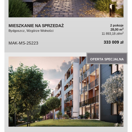
MIESZKANIE NA SPRZEDAŻ
2 pokoje
2
28,00 m
Bydgoszcz, Wzgórze Wolności
2
11 893,18 zł/m
333 009 zł
MAK-MS-25223
OFERTA SPECJALNA