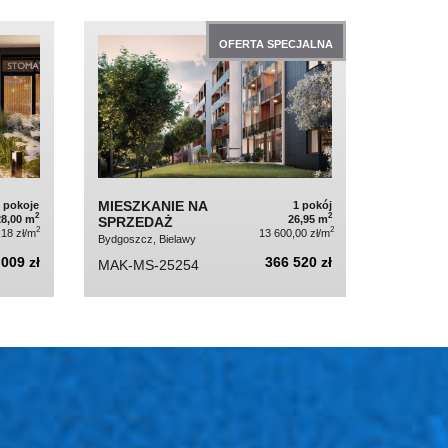
OFERTA SPECJALNA
MIESZKANIE NA
2 pokoje
1 pokój
2
2
28,00 m
26,95 m
SPRZEDAŻ
2
2
,18 zł/m
13 600,00 zł/m
Bydgoszcz, Bielawy
009 zł
366 520 zł
MAK-MS-25254