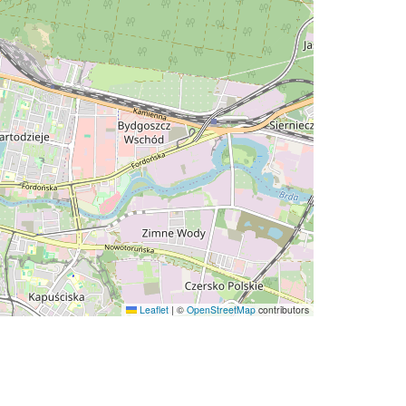
Leaflet
|
©
OpenStreetMap
contributors