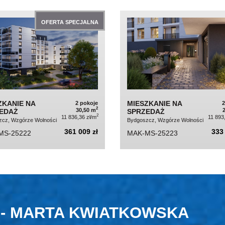
OFERTA SPECJALNA
ZKANIE NA
MIESZKANIE NA
2 pokoje
2
30,50 m
EDAŻ
SPRZEDAŻ
2
11 836,36 zł/m
11 893
cz, Wzgórze Wolności
Bydgoszcz, Wzgórze Wolności
361 009 zł
333 
MS-25222
MAK-MS-25223
 - MARTA KWIATKOWSKA