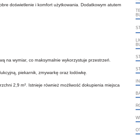
obre doświetlenie i komfort użytkowania. Dodatkowym atutem
T
B
S
L
B
S
 na wymiar, co maksymalnie wykorzystuje przestrzeń.
S
ukcyjną, piekarnik, zmywarkę oraz lodówkę.
I
zchni 2,9 m². Istnieje również możliwość dokupienia miejsca
B
R
W
O