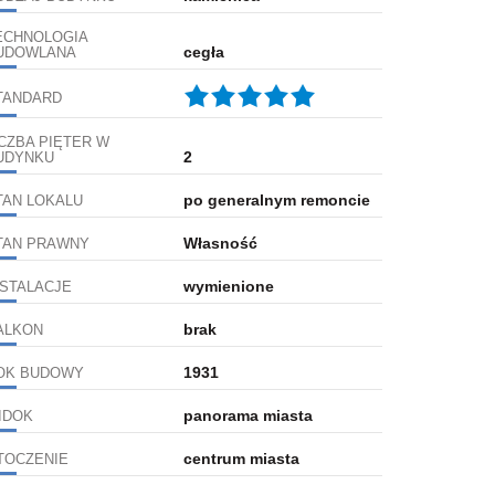
ECHNOLOGIA
cegła
UDOWLANA
TANDARD
ICZBA PIĘTER W
2
UDYNKU
po generalnym remoncie
TAN LOKALU
Własność
TAN PRAWNY
wymienione
NSTALACJE
brak
ALKON
1931
OK BUDOWY
panorama miasta
IDOK
centrum miasta
TOCZENIE