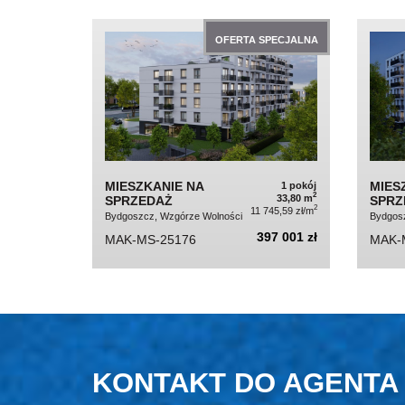
OFERTA SPECJALNA
MIESZKANIE NA
MIES
1 pokój
2
33,80 m
SPRZEDAŻ
SPRZ
2
11 745,59 zł/m
Bydgoszcz, Wzgórze Wolności
Bydgosz
397 001 zł
MAK-MS-25176
MAK-
KONTAKT DO AGENTA