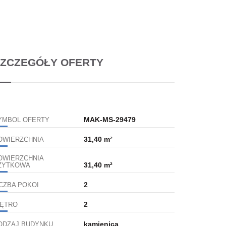
ZCZEGÓŁY OFERTY
MAK-MS-29479
YMBOL OFERTY
31,40 m²
OWIERZCHNIA
OWIERZCHNIA
31,40 m²
ŻYTKOWA
2
ICZBA POKOI
2
IĘTRO
kamienica
ODZAJ BUDYNKU