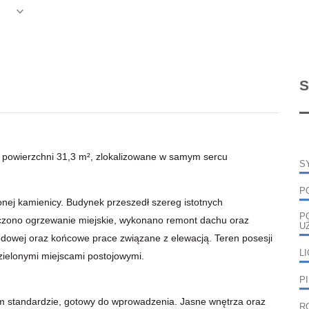
S
 powierzchni 31,3 m², zlokalizowane w samym sercu
S
P
nej kamienicy. Budynek przeszedł szereg istotnych
P
łączono ogrzewanie miejskie, wykonano remont dachu oraz
U
odowej oraz końcowe prace związane z elewacją. Teren posesji
L
zielonymi miejscami postojowymi.
P
 standardzie, gotowy do wprowadzenia. Jasne wnętrza oraz
R