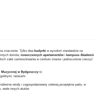
 ma znaczenie. Tylko dwa
budynki
w wysokim standardzie na
jennych domów,
nowoczesnych apartamentów
i
kampusu Akademii
kich zalet zamieszkiwania w centrum miasta i jednocześnie cieszyć
ii Muzycznej w Bydgoszczy
to
godnymi, tarasami.
obieżne windy i zagospodarowany zielenią przepiękne patio, w
, wiele innych atutów