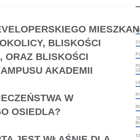
EVELOPERSKIEGO
MIESZKAN
I
 OKOLICY,
BLISKOŚCI
S
 ORAZ BLISKOŚCI
P
P
AMPUSU AKADEMII
U
L
IECZEŃSTWA
W
P
R
O OSIEDLA
?
T
B
S
RTA JEST WŁAŚNIE
DLA