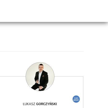
180
OFERT
ŁUKASZ
GORCZYŃSKI