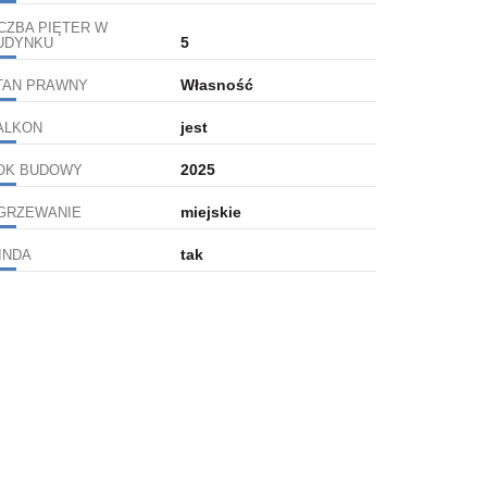
ICZBA PIĘTER W
5
UDYNKU
Własność
TAN PRAWNY
jest
ALKON
2025
OK BUDOWY
miejskie
GRZEWANIE
tak
INDA