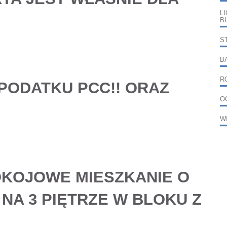
L
B
S
B
R
 PODATKU PCC!! ORAZ
O
W
OKOJOWE MIESZKANIE
O
 NA 3 PIĘTRZE W BLOKU Z