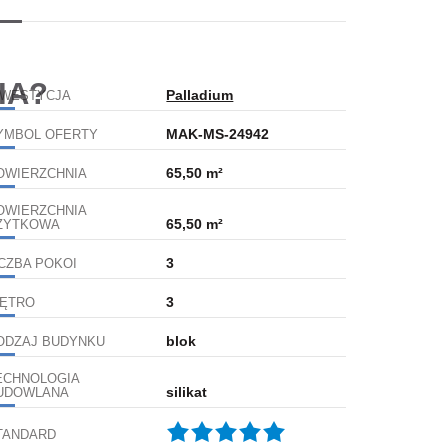
IA?
Palladium
NWESTYCJA
MAK-MS-24942
YMBOL OFERTY
65,50 m²
OWIERZCHNIA
OWIERZCHNIA
65,50 m²
ŻYTKOWA
3
ICZBA POKOI
3
IĘTRO
blok
ODZAJ BUDYNKU
ECHNOLOGIA
silikat
UDOWLANA
TANDARD