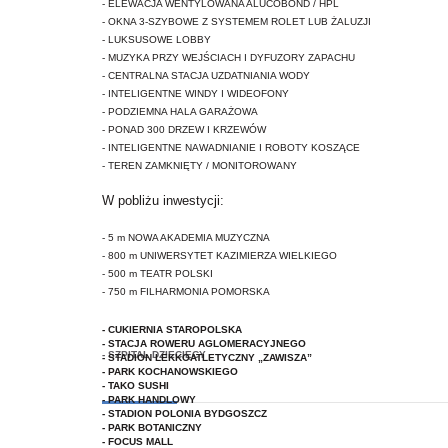
- ELEWACJA WENTYLOWANA ALUCOBOND / HPL
- OKNA 3-SZYBOWE Z SYSTEMEM ROLET LUB ŻALUZJI
- LUKSUSOWE
LOBBY
- MUZYKA PRZY WEJŚCIACH I DYFUZORY ZAPACHU
- CENTRALNA STACJA UZDATNIANIA WODY
- INTELIGENTNE WINDY I WIDEOFONY
- PODZIEMNA HALA GARAŻOWA
- PONAD 300 DRZEW I KRZEWÓW
- INTELIGENTNE NAWADNIANIE I ROBOTY KOSZĄCE
- TEREN ZAMKNIĘTY / MONITOROWANY
W pobliżu inwestycji:
- 5 m NOWA AKADEMIA MUZYCZNA
- 800 m UNIWERSYTET KAZIMIERZA WIELKIEGO
- 500 m TEATR POLSKI
- 750 m FILHARMONIA POMORSKA
- CUKIERNIA STAROPOLSKA
- STACJA ROWERU AGLOMERACYJNEGO
- SZPITAL DZIECIĘCY
- STADION LEKKOATLETYCZNY „ZAWISZA”
- PARK KOCHANOWSKIEGO
- TAKO SUSHI
- PARK HANDLOWY
- STADION POLONIA BYDGOSZCZ
- PARK BOTANICZNY
- FOCUS MALL