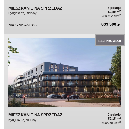
MIESZKANIE NA SPRZEDAŻ
3 pokoje
2
52,80 m
Bydgoszcz, Bielawy
2
15 899,62 zł/m
839 500 zł
MAK-MS-24852
BEZ PROWIZJI
MIESZKANIE NA SPRZEDAŻ
2 pokoje
2
57,15 m
Bydgoszcz, Bielawy
2
19 903,76 zł/m