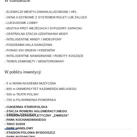
W standardzie:
- ELEWACJA WENTYLOWANA ALUCOBOND / HPL
- OKNA 3-SZYBOWE Z SYSTEMEM ROLET LUB ŻALUZJI
- LUKSUSOWE
LOBBY
- MUZYKA PRZY WEJŚCIACH I DYFUZORY ZAPACHU
- CENTRALNA STACJA UZDATNIANIA WODY
- INTELIGENTNE WINDY I WIDEOFONY
- PODZIEMNA HALA GARAŻOWA
- PONAD 300 DRZEW I KRZEWÓW
- INTELIGENTNE NAWADNIANIE I ROBOTY KOSZĄCE
- TEREN ZAMKNIĘTY / MONITOROWANY
W pobliżu inwestycji:
- 5 m NOWA AKADEMIA MUZYCZNA
- 800 m UNIWERSYTET KAZIMIERZA WIELKIEGO
- 500 m TEATR POLSKI
- 750 m FILHARMONIA POMORSKA
- CUKIERNIA STAROPOLSKA
- STACJA ROWERU AGLOMERACYJNEGO
- SZPITAL DZIECIĘCY
- STADION LEKKOATLETYCZNY „ZAWISZA”
- PARK KOCHANOWSKIEGO
- TAKO SUSHI
- PARK HANDLOWY
- STADION POLONIA BYDGOSZCZ
- PARK BOTANICZNY