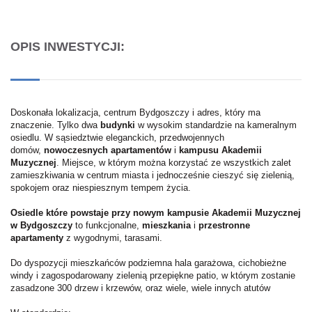
OPIS INWESTYCJI:
Doskonała lokalizacja, centrum Bydgoszczy i adres, który ma
znaczenie. Tylko dwa
budynki
w wysokim standardzie na kameralnym
osiedlu. W sąsiedztwie eleganckich, przedwojennych
domów,
nowoczesnych apartamentów
i
kampusu Akademii
Muzycznej
. Miejsce, w którym można korzystać ze wszystkich zalet
zamieszkiwania w centrum miasta i jednocześnie cieszyć się zielenią,
spokojem oraz niespiesznym tempem życia.
Osiedle które powstaje przy nowym kampusie Akademii Muzycznej
w Bydgoszczy
to funkcjonalne,
mieszkania
i
przestronne
apartamenty
z wygodnymi, tarasami.
Do dyspozycji mieszkańców podziemna hala garażowa, cichobieżne
windy i zagospodarowany zielenią przepiękne patio, w którym zostanie
zasadzone 300 drzew i krzewów, oraz wiele, wiele innych atutów