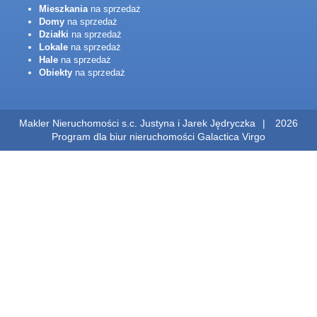
Mieszkania
na sprzedaż
Domy
na sprzedaż
Działki
na sprzedaż
Lokale
na sprzedaż
Hale
na sprzedaż
Obiekty
na sprzedaż
Makler Nieruchomości s.c. Justyna i Jarek Jędryczka
2026
Program dla biur nieruchomości
Galactica Virgo