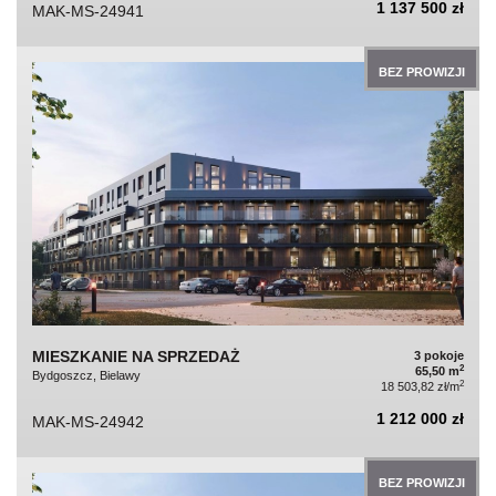
1 137 500 zł
MAK-MS-24941
BEZ PROWIZJI
MIESZKANIE NA SPRZEDAŻ
3 pokoje
2
65,50 m
Bydgoszcz, Bielawy
2
18 503,82 zł/m
1 212 000 zł
MAK-MS-24942
BEZ PROWIZJI