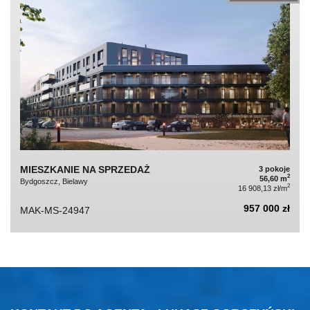
MIESZKANIE NA SPRZEDAŻ
3 pokoje
2
56,60 m
Bydgoszcz, Bielawy
2
16 908,13 zł/m
957 000 zł
MAK-MS-24947