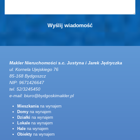
Makler Nieruchomości s.c. Justyna i Jarek Jędryczka
ul. Kornela Ujejskiego 76
85-168 Bydgoszcz
NIP: 9671426647
tel. 52/3245450
e-mail:
biuro@bydgoskimakler.pl
Mieszkania
na wynajem
Domy
na wynajem
Działki
na wynajem
Lokale
na wynajem
Hale
na wynajem
Obiekty
na wynajem