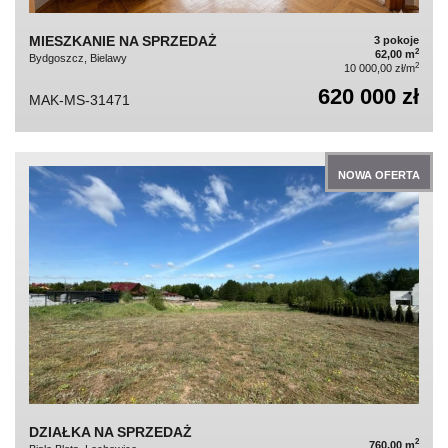
MIESZKANIE NA SPRZEDAŻ
3 pokoje
2
62,00 m
Bydgoszcz, Bielawy
2
10 000,00 zł/m
620 000 zł
MAK-MS-31471
NOWA OFERTA
DZIAŁKA NA SPRZEDAŻ
2
760,00 m