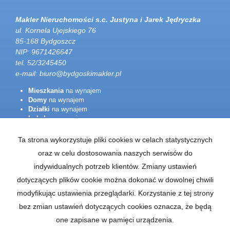
Makler Nieruchomości s.c. Justyna i Jarek Jędryczka
ul. Kornela Ujejskiego 76
85-168 Bydgoszcz
NIP: 9671426647
tel. 52/3245450
e-mail:
biuro@bydgoskimakler.pl
Mieszkania
na wynajem
Domy
na wynajem
Działki
na wynajem
Lokale
na wynajem
Hale
na wynajem
Obiekty
na wynajem
Ta strona wykorzystuje pliki cookies w celach statystycznych
oraz w celu dostosowania naszych serwisów do
Mieszkania
na sprzedaż
Domy
na sprzedaż
indywidualnych potrzeb klientów. Zmiany ustawień
Działki
na sprzedaż
dotyczących plików cookie można dokonać w dowolnej chwili
Lokale
na sprzedaż
Hale
na sprzedaż
modyfikując ustawienia przeglądarki. Korzystanie z tej strony
Obiekty
na sprzedaż
bez zmian ustawień dotyczących cookies oznacza, że będą
one zapisane w pamięci urządzenia.