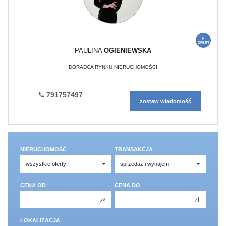
8
OFERT
PAULINA
OGIENIEWSKA
DORADCA RYNKU NIERUCHOMOŚCI
791757497
zostaw wiadomość
NIERUCHOMOŚĆ
TRANSAKCJA
CENA OD
CENA DO
zł
zł
150 000 zł
150 000 zł
LOKALIZACJA