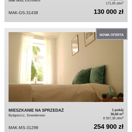
Białe Błota, Łochowice
2
171,05 zł/m
130 000 zł
MAK-GS-31438
NOWA OFERTA
MIESZKANIE NA SPRZEDAŻ
1 pokój
2
30,50 m
Bydgoszcz, Szwederowo
2
8 357,38 zł/m
254 900 zł
MAK-MS-31298