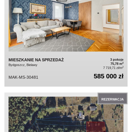
MIESZKANIE NA SPRZEDAŻ
3 pokoje
2
75,78 m
Bydgoszcz, Bielawy
2
7 719,71 zł/m
585 000 zł
MAK-MS-30481
REZERWACJA