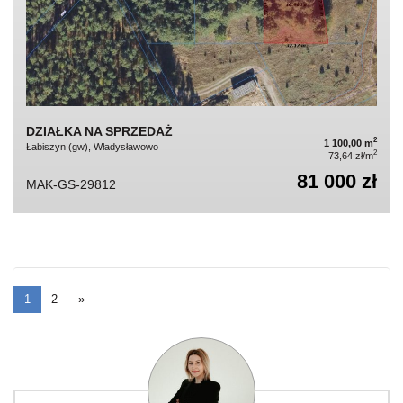
DZIAŁKA NA SPRZEDAŻ
2
1 100,00 m
Łabiszyn (gw), Władysławowo
2
73,64 zł/m
81 000 zł
MAK-GS-29812
1
2
»