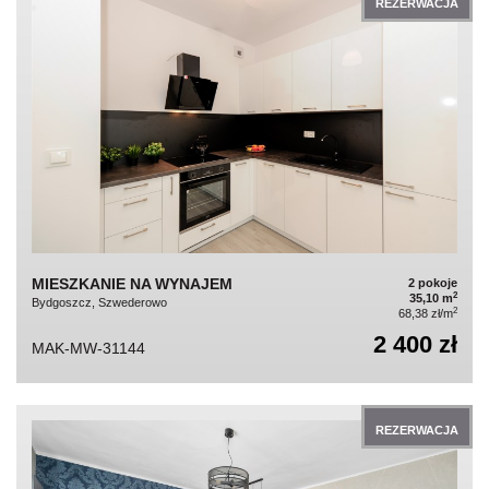
REZERWACJA
MIESZKANIE NA WYNAJEM
2 pokoje
2
35,10 m
Bydgoszcz, Szwederowo
2
68,38 zł/m
2 400 zł
MAK-MW-31144
REZERWACJA