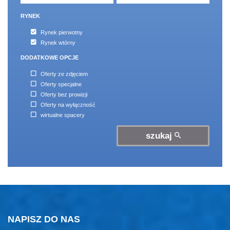
RYNEK
Rynek pierwotny
Rynek wtórny
DODATKOWE OPCJE
Oferty ze zdjęciem
Oferty specjalne
Oferty bez prowizji
Oferty na wyłączność
wirtualne spacery
szukaj
NAPISZ DO NAS